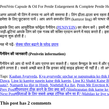
PeniVein Capsule & Oil For Penile Enlargement & Complete Penile He
अगर आपको भी लिंग में तनाव ना आने की समस्या है। लिंग ढीला-ढाला बना रहता है
हमेशा के लिए छुटकारा पायें। आप अपने कमजोर लिंग (kamzor ling) को पत्थर ज
इसके लिए आप आयुर्वेदिक फॉर्मूला पैनीवेन (
PENIVEIN
) का सेवन करें। इसमें 
जड़ी-बूटियां आपके लिंग को एक गजब की शक्ति प्रदान करने में मदद करते हैं। इसक
बढ़ना शुरू होती है।
यह भी पढ़ें-
सेक्स पॉवर बढ़ाने के घरेलू उपाय
पैनीवेन की जानकारी (Penivein information)
पैनीवेन को आप दो रूपों में आप प्राप्त कर सकते हैं। पहला कैप्सूल के रूप में औ
होने लगता है। सबसे अच्छी बात है कि इनका कोई साइड इफेक्ट भी नहीं है। तो अ
Tags:
Kaahan Ayurveda
,
Kya ayurvedic upchar se napunsakta ko thik k
Dawa
,
Ling ki kamjor nasein kaise thik karein
,
Ling Ki Shakti Kaise 
aata?
,
Namardi ka illaj in Hindi
,
Nightfall Ka Ilaj
,
Penis Me Erection 
Post
Prev Post
शीघ्रपतन ठीक करने के लिए क्या करें (Shighrapatan thik karne ke
Next Post
महिलाओं के लिए सबसे अच्छा टॉनिक कौन सा है? |Mahilao ke liye sa
navigation
This post has 2 comments