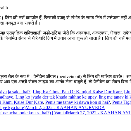
alth
। लिंग की नसें कमजोर हैं, जिसकी वजह से संभोग के समय लिंग में उत्तेजना नहीं
ैसा मजबूत बना सकते हैं।
मौजूद प्राकृतिक शक्तिशाली जड़ी-बूटियां जैसे कि अश्वगंधा, अकरकरा, गोखरू, सफ
े नियमित सेवन से धीरे-धीरे लिंग में तनाव आना शुरू हो जाता है। लिंग की नसें 
र दूसरा तेल के रूप में। पैनीवेन ऑयल (penivein oil) से लिंग की मालिश करके। आप
गर आप एक अच्छी सेक्स लाइफ का आनंद लेना चाहते हैं, तो पैनीवेन का सेवन बिना
iya ja sakta hai?
,
Ling Ka Chota Pan Or Kamjori Kaise Dur Kare
,
Lin
Badhaye
,
Ling ko jyada der tak khada rakhne ke upay
,
ling me tanav ki
Ki Kami Kaise Dur Kare
,
Penis me tanav ki dawa kon si hai?
,
Penis Tig
 liye kya kare)
March 2, 2022 - KAAHAN AYURVEDA
bse acha tonic kon sa hai?) | Vanital
March 27, 2022 - KAAHAN A