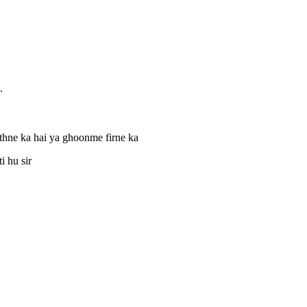
.
thne ka hai ya ghoonme firne ka
i hu sir