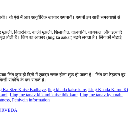
 आती। तो ऐसे में आप आयुर्वेदिक उपचार अपनायें। अपनी इन सारी समस्याओं से
ेद मूसली, विदारीकंद, काली मूसली, शिलाजीत, दालचीनी, जायफल, लौंग इत्यादि
मजबूत होती हैं। लिंग का आकार (ling ka aakar) बढ़ने लगता है। लिंग की मोटाई
का लिंग कुछ ही दिनों में एकदम सख्त होना शुरू हो जाता है। लिंग का टेढ़ापन दूर
 किसी संकोच के कर सकते हैं।
g Ka Size Kaise Badhaye
,
ling khada kaise kare
,
Ling Khada Karne Ki
 kami
,
Ling me tanav ki kami kaise thik kare
,
Ling me tanav kyu nahi
htness
,
Penivein information
YURVEDA