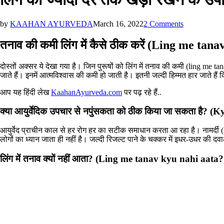
on
by
KAAHAN AYURVEDA
March 16, 2022
2 Comments
लिंग
को
तनाव की कमी लिंग में कैसे ठीक करें (Ling me tan
ज्यादा
देर
दोस्तों अक्सर ये देखा गया है। जिन पुरूषों को लिंग में तनाव की कमी (ling me 
तक
जाते हैं। इनमें आत्मविश्वास की कमी हो जाती है। इतनी जल्दी हिम्मत हार जाते ह
खड़ा
रखने
आप यह हिंदी लेख
KaahanAyurveda.com
पर पढ़ रहे हैं..
के
उपाय
क्या आयुर्वेदिक उपचार से नपुंसकता को ठीक किया जा सकता है
(Ling
ko
आयुर्वेद प्राचीन काल से हर रोग हर का सटीक समाधान करता आ रहा है। नामर्दी 
jyada
लोगों का ध्यान जाता ही नहीं है। जल्दी रिजल्ट पाने के चक्कर में इधर-उधर की 
der
tak
लिंग में तनाव क्यों नहीं आता? (Ling me tanav kyu nahi aata?
khada
rakhne
ke
upay)