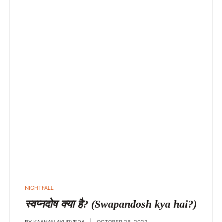
POSTED
NIGHTFALL
IN
स्वप्नदोष क्या है? (Swapandosh kya hai?)
BY
KAAHAN AYURVEDA
OCTOBER 28, 2022