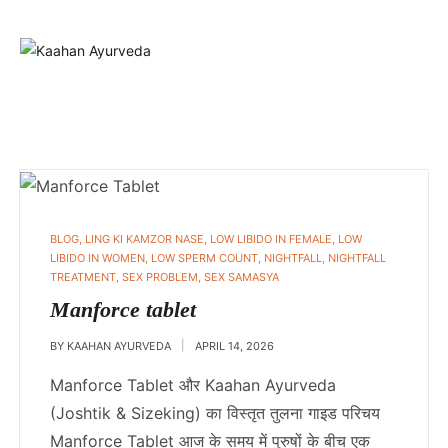
POSTED
BLOG
,
LING KI KAMZOR NASE
,
LOW LIBIDO IN FEMALE
,
LOW
IN
LIBIDO IN WOMEN
,
LOW SPERM COUNT
,
NIGHTFALL
,
NIGHTFALL
TREATMENT
,
SEX PROBLEM
,
SEX SAMASYA
Manforce tablet
BY
KAAHAN AYURVEDA
APRIL 14, 2026
Manforce Tablet और Kaahan Ayurveda
(Joshtik & Sizeking) का विस्तृत तुलना गाइड परिचय
Manforce Tablet आज के समय में पुरुषों के बीच एक