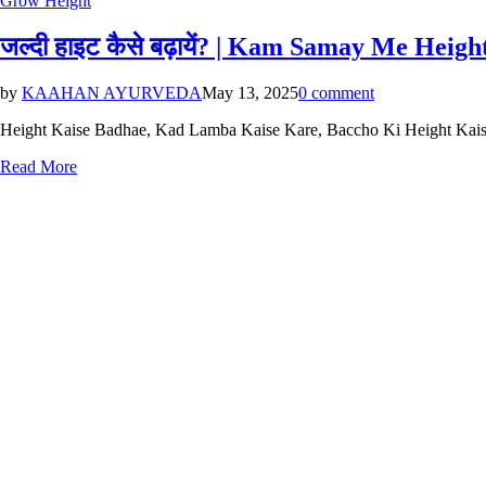
Grow Height
in
जल्दी हाइट कैसे बढ़ायें? | Kam Samay Me He
by
KAAHAN AYURVEDA
May 13, 2025
0 comment
Height Kaise Badhae, Kad Lamba Kaise Kare, Baccho Ki Height Kaise 
Read More