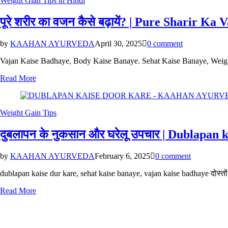
Weight Gian Tips in Hindi
in
पूरे शरीर का वजन कैसे बढ़ायें? | Pure Sharir K
by
KAAHAN AYURVEDA
April 30, 2025
0 comment
Vajan Kaise Badhaye, Body Kaise Banaye. Sehat Kaise Banaye, Weight 
Read More
Posted
Weight Gain Tips
in
दुबलापन के नुकसान और घरेलू उपचार | Dublapan
by
KAAHAN AYURVEDA
February 6, 2025
0 comment
dublapan kaise dur kare, sehat kaise banaye, vajan kaise badhaye दोस्तों आज 
Read More