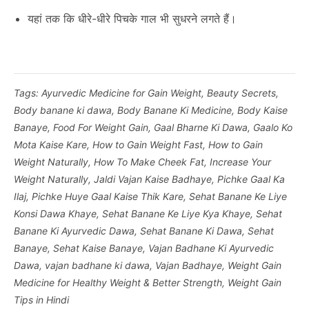
यहां तक कि धीरे-धीरे पिचके गाल भी सुधरने लगते हैं।
Tags:
Ayurvedic Medicine for Gain Weight
,
Beauty Secrets
,
Body banane ki dawa
,
Body Banane Ki Medicine
,
Body Kaise
Banaye
,
Food For Weight Gain
,
Gaal Bharne Ki Dawa
,
Gaalo Ko
Mota Kaise Kare
,
How to Gain Weight Fast
,
How to Gain
Weight Naturally
,
How To Make Cheek Fat
,
Increase Your
Weight Naturally
,
Jaldi Vajan Kaise Badhaye
,
Pichke Gaal Ka
Ilaj
,
Pichke Huye Gaal Kaise Thik Kare
,
Sehat Banane Ke Liye
Konsi Dawa Khaye
,
Sehat Banane Ke Liye Kya Khaye
,
Sehat
Banane Ki Ayurvedic Dawa
,
Sehat Banane Ki Dawa
,
Sehat
Banaye
,
Sehat Kaise Banaye
,
Vajan Badhane Ki Ayurvedic
Dawa
,
vajan badhane ki dawa
,
Vajan Badhaye
,
Weight Gain
Medicine for Healthy Weight & Better Strength
,
Weight Gain
Tips in Hindi