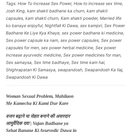
Tags:
How To Increase Sex Power
,
How to increase sex time
,
Josh King
,
kam shakti badhane ka churn
,
kam shakti
capsules
,
kam shakti churn
,
Kam shakti powder
,
Married life
ko banaye enjoyful
,
Nightfall Ki Dawa
,
sex kamjori
,
Sex Power
Badhane Ke Liye Kya Khaye
,
sex power badhane ki medicine
,
Sex power capsule ka nam
,
sex power capsules
,
Sex power
capsules for men
,
sex power herbal medicine
,
Sex power
increase ayurvedic medicine
,
Sex power medicines for man
,
Sex samaysa
,
Sex time badhaye
,
Sex time kam hai
,
Shighrapatan Ki Samasya
,
swapandosh
,
Swapandosh Ka Ilaj
,
Swapandosh Ki Dawa
Post
Woman Sexual Problem, Mahilaon
Me Kamecha Ki Kami Dur Kare
navigation
वजन बढ़ाने या सेहत बनाने की असरदार
आयुर्वेदिक दवा | Vajan Badhane ya
Sehat Banane Ki Ayurvedic Dawa in